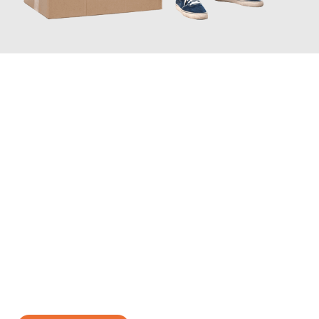
JETZT ANFRAGEN
Erleben Sie mit Umzugsmeister Richter Ingolstadt, wie
einfach
und stressfrei Ihr Umzug Ingolstadt Latina
sein kann. Unser
Expertenteam steht bereit, um Ihnen einen reibungslosen
Übergang in Ihr neues Zuhause zu garantieren.
Jetzt
unverbindliches Angebot
erhalten &
100€ sparen: