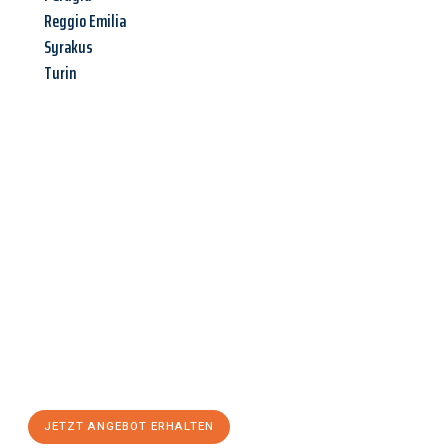
Reggio Emilia
Syrakus
Turin
Jetzt anfragen &
Angebot
mit Best-Preis
erhalten!
Schicken Sie uns jetzt Ihre unverbindliche Anfrage und sichern
Sie sich Ihr
individuelles Umzugsangebot für Ihr Anliegen in
Ingolstadt
zum Best-Preis! Nutzen Sie die Gelegenheit für
einen
stressfreien Umzug
mit maximalem Komfort:
JETZT ANGEBOT ERHALTEN