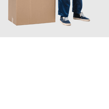
JETZT ANFRAGEN
Erleben Sie mit Umzugsmeister Richter Ingolstadt, wie
einfach
und stressfrei Ihr Umzug Ingolstadt Silkeborg
sein kann. Unser
Expertenteam steht bereit, um Ihnen einen reibungslosen
Übergang in Ihr neues Zuhause zu garantieren.