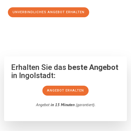
UNVERBINDLICHES ANGEBOT ERHALTEN
100% unverbindlich
– Garantiert eine Antwort
innerhalb von 15
Minuten
.
Erhalten Sie das
beste Angebot
in Ingolstadt:
ANGEBOT ERHALTEN
Angebot
in 15 Minuten
(garantiert).