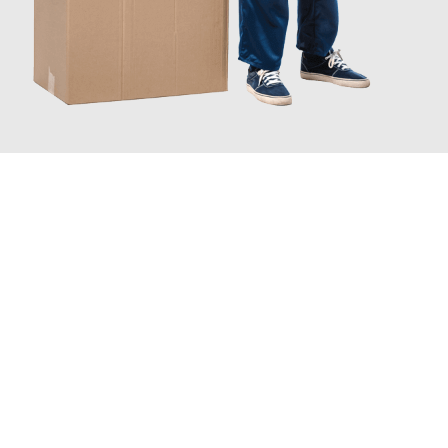
JETZT ANFRAGEN
Erleben Sie mit Umzugsmeister Richter Ingolstadt, wie
einfach
und stressfrei Ihr Umzug Ingolstadt Naestved
sein kann.
Unser Expertenteam steht bereit, um Ihnen einen reibungslosen
Übergang in Ihr neues Zuhause zu garantieren.