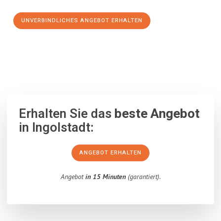
UNVERBINDLICHES ANGEBOT ERHALTEN
100% unverbindlich
– Garantiert eine Antwort
innerhalb von 15
Minuten
.
Erhalten Sie das
beste Angebot
in Ingolstadt:
ANGEBOT ERHALTEN
Angebot
in 15 Minuten
(garantiert).