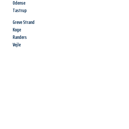
Odense
Tastrup
Greve Strand
Koge
Randers
Vejle
Jetzt anfragen &
Angebot
mit Best-Preis
erhalten!
Schicken Sie uns jetzt Ihre unverbindliche Anfrage und sichern
Sie sich Ihr
individuelles Umzugsangebot für Ihr Anliegen in
Ingolstadt
zum Best-Preis! Nutzen Sie die Gelegenheit für