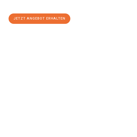
einen
stressfreien Umzug
mit maximalem Komfort:
JETZT ANGEBOT ERHALTEN