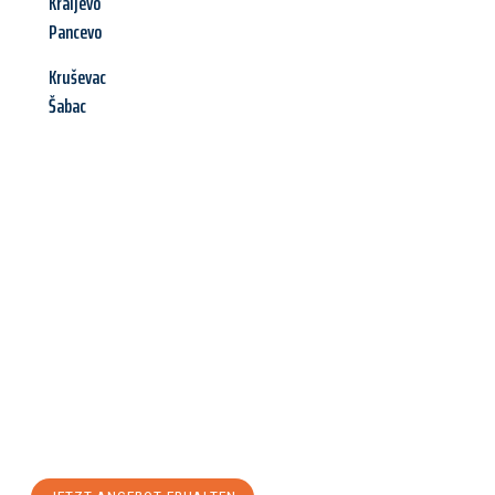
Kraljevo
Pancevo
Kruševac
Šabac
Jetzt anfragen &
Angebot
mit Best-Preis
erhalten!
Schicken Sie uns jetzt Ihre unverbindliche Anfrage und sichern
Sie sich Ihr
individuelles Umzugsangebot für Ihr Anliegen in
Ingolstadt
zum Best-Preis! Nutzen Sie die Gelegenheit für
einen
stressfreien Umzug
mit maximalem Komfort: