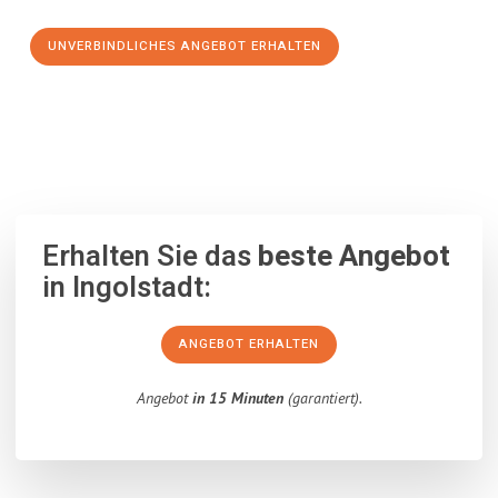
UNVERBINDLICHES ANGEBOT ERHALTEN
100% unverbindlich
– Garantiert eine Antwort
innerhalb von 15
Minuten
.
Erhalten Sie das
beste Angebot
in Ingolstadt:
ANGEBOT ERHALTEN
Angebot
in 15 Minuten
(garantiert).