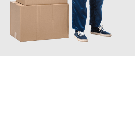
JETZT ANFRAGEN
Erleben Sie mit Umzugsmeister Richter Ingolstadt, wie
einfach
und stressfrei Ihr Umzug Ingolstadt Kragujevac
sein kann.
Unser Expertenteam steht bereit, um Ihnen einen reibungslosen
Übergang in Ihr neues Zuhause zu garantieren.