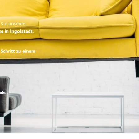
 Sie unseren
se in Ingolstadt
.
 Schritt zu einem
uten
.