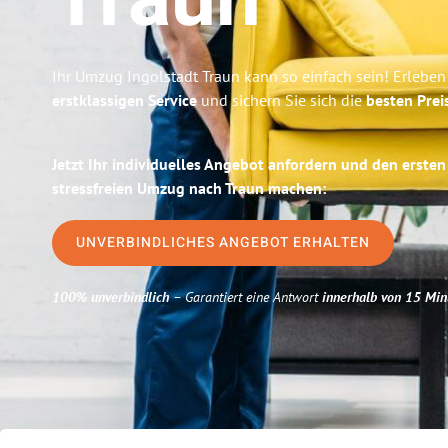
Traun
Ihr Umzug Ingolstadt Traun kann so einfach sein! Erleben
erstklassigen Service
und sichern Sie sich die
besten Prei
Jetzt Ihr individuelles Angebot anfordern und den ersten
stressfreien Umzug nach Traun machen:
UNVERBINDLICHES ANGEBOT ERHALTEN
100% unverbindlich
– Garantiert eine Antwort
innerhalb von 15 Min