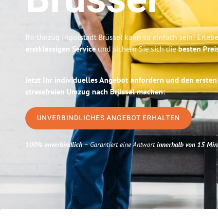
Brüssel
Ihr Umzug Ingolstadt Brüssel kann so einfach sein! Erleb
erstklassigen Service
und sichern Sie sich die
besten Prei
Jetzt Ihr individuelles Angebot anfordern und den ersten
stressfreien Umzug nach Brüssel machen:
UNVERBINDLICHES ANGEBOT ERHALTEN
100% unverbindlich
– Garantiert eine Antwort
innerhalb von 15 Min