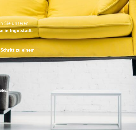
en Sie unseren
se in Ingolstadt
.
 Schritt zu einem
uten
.